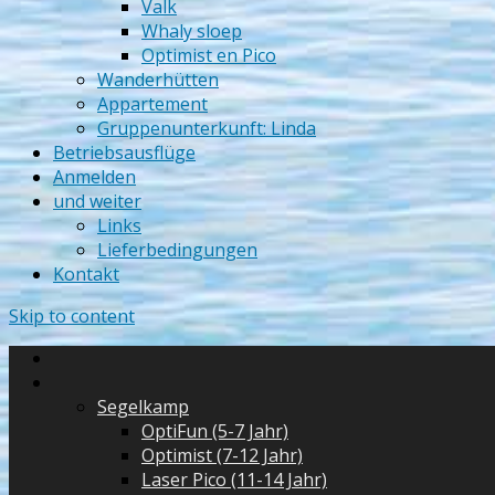
Valk
Whaly sloep
Optimist en Pico
Wanderhütten
Appartement
Gruppenunterkunft: Linda
Betriebsausflüge
Anmelden
und weiter
Links
Lieferbedingungen
Kontakt
Skip to content
Segelkamp
OptiFun (5-7 Jahr)
Optimist (7-12 Jahr)
Laser Pico (11-14 Jahr)