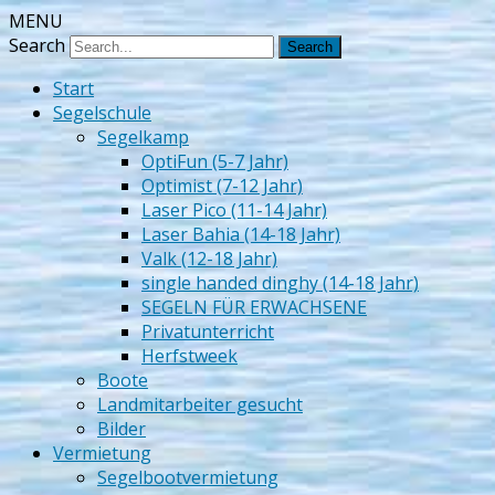
MENU
Zeilschool Het Veerse Gat
Search
Start
Segelschule
Segelkamp
OptiFun (5-7 Jahr)
Optimist (7-12 Jahr)
Laser Pico (11-14 Jahr)
Laser Bahia (14-18 Jahr)
Valk (12-18 Jahr)
single handed dinghy (14-18 Jahr)
SEGELN FÜR ERWACHSENE
Privatunterricht
Herfstweek
Boote
Landmitarbeiter gesucht
Bilder
Vermietung
Segelbootvermietung