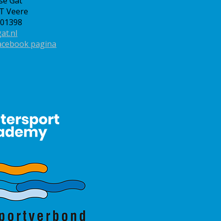
se Gat
RT Veere
501398
at.nl
acebook pagina