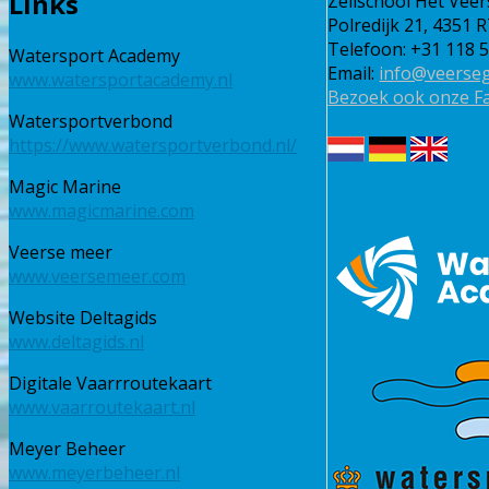
Links
Zeilschool Het Veer
Polredijk 21, 4351 
Telefoon: +31 118 
Watersport Academy
Email:
info@veerseg
www.watersportacademy.nl
Bezoek ook onze F
Watersportverbond
https://www.watersportverbond.nl/
Magic Marine
www.magicmarine.com
Veerse meer
www.veersemeer.com
Website Deltagids
www.deltagids.nl
Digitale Vaarrroutekaart
www.vaarroutekaart.nl
Meyer Beheer
www.meyerbeheer.nl