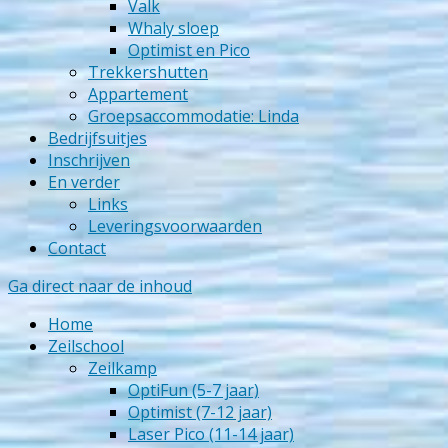
Valk
Whaly sloep
Optimist en Pico
Trekkershutten
Appartement
Groepsaccommodatie: Linda
Bedrijfsuitjes
Inschrijven
En verder
Links
Leveringsvoorwaarden
Contact
Ga direct naar de inhoud
Home
Zeilschool
Zeilkamp
OptiFun (5-7 jaar)
Optimist (7-12 jaar)
Laser Pico (11-14 jaar)