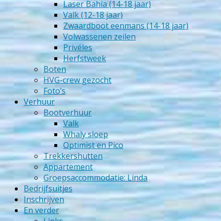
Laser Bahia (14-18 jaar)
Valk (12-18 jaar)
Zwaardboot eenmans (14-18 jaar)
Volwassenen zeilen
Privéles
Herfstweek
Boten
HVG-crew gezocht
Foto’s
Verhuur
Bootverhuur
Valk
Whaly sloep
Optimist en Pico
Trekkershutten
Appartement
Groepsaccommodatie: Linda
Bedrijfsuitjes
Inschrijven
En verder