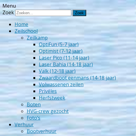
Menu
Zeilschool Het Veerse Gat
Zoek
Home
Zeilschool
Zeilkamp
OptiFun (5-7 jaar)
Optimist (7-12 jaar)
Laser Pico (11-14 jaar)
Laser Bahia (14-18 jaar)
Valk (12-18 jaar)
Zwaardboot eenmans (14-18 jaar)
Volwassenen zeilen
Privéles
Herfstweek
Boten
HVG-crew gezocht
Foto’s
Verhuur
Bootverhuur