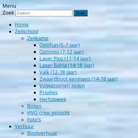
Menu
Zeilschool Het Veerse Gat
Zoek
Home
Zeilschool
Zeilkamp
OptiFun (5-7 jaar)
Optimist (7-12 jaar)
Laser Pico (11-14 jaar)
Laser Bahia (14-18 jaar)
Valk (12-18 jaar)
Zwaardboot eenmans (14-18 jaar)
Volwassenen zeilen
Privéles
Herfstweek
Boten
HVG-crew gezocht
Foto’s
Verhuur
Bootverhuur