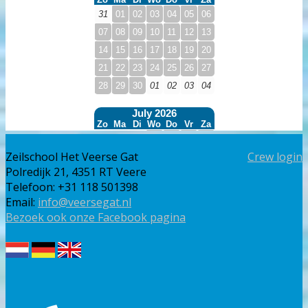
Zeilschool Het Veerse Gat
Crew login
Polredijk 21, 4351 RT Veere
Telefoon: +31 118 501398
Email:
info@veersegat.nl
Bezoek ook onze Facebook pagina