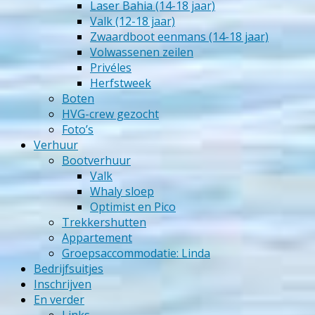
Laser Bahia (14-18 jaar)
Valk (12-18 jaar)
Zwaardboot eenmans (14-18 jaar)
Volwassenen zeilen
Privéles
Herfstweek
Boten
HVG-crew gezocht
Foto’s
Verhuur
Bootverhuur
Valk
Whaly sloep
Optimist en Pico
Trekkershutten
Appartement
Groepsaccommodatie: Linda
Bedrijfsuitjes
Inschrijven
En verder