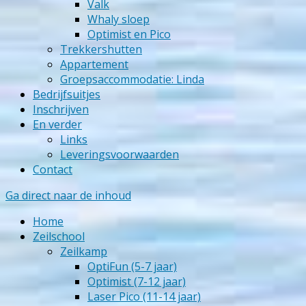
Valk
Whaly sloep
Optimist en Pico
Trekkershutten
Appartement
Groepsaccommodatie: Linda
Bedrijfsuitjes
Inschrijven
En verder
Links
Leveringsvoorwaarden
Contact
Ga direct naar de inhoud
Home
Zeilschool
Zeilkamp
OptiFun (5-7 jaar)
Optimist (7-12 jaar)
Laser Pico (11-14 jaar)